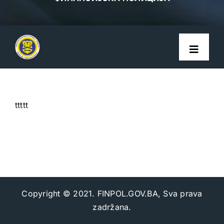
Toggle
Navigat
Početna
ttttt
O nama
LEGISLATIVA
ODNOSI S JAVNOŠĆU
Copyright © 2021. FINPOL.GOV.BA, Sva prava
zadržana.
Pravila privatnosti