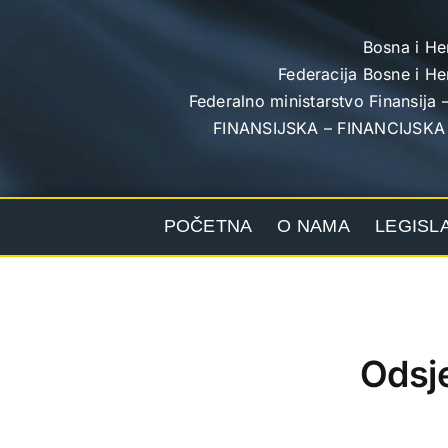
Skip
to
Bosna i He
content
Federacija Bosne i H
Federalno ministarstvo Finansija –
FINANSIJSKA – FINANCIJSKA
POČETNA
O NAMA
LEGISL
Odsje