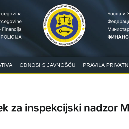
rcegovina
Босна и 
ercegovine
Федераци
 Financija
Министар
 POLICIJA
ФИНАНС
ATIVA
ODNOSI S JAVNOŠĆU
PRAVILA PRIVATN
k za inspekcijski nadzor 