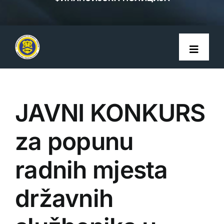
Toggle
Navigat
Početna
JAVNI KONKURS
O nama
za popunu
LEGISLATIVA
radnih mjesta
ODNOSI S JAVNOŠĆU
državnih
Pravila privatnosti