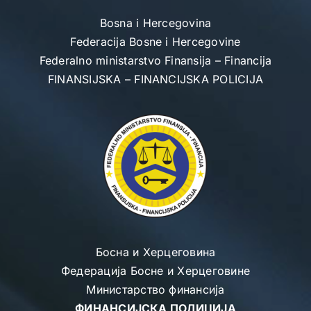
Skip
Bosna i Hercegovina
to
Federacija Bosne i Hercegovine
content
Federalno ministarstvo Finansija – Financija
FINANSIJSKA – FINANCIJSKA POLICIJA
Босна и Херцеговина
Федерација Босне и Херцеговине
Министарство финансија
ФИНАНСИЈСКА ПОЛИЦИЈА