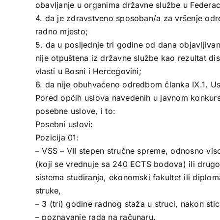
obavljanje u organima državne službe u Federac
4. da je zdravstveno sposoban/a za vršenje odr
radno mjesto;
5. da u posljednje tri godine od dana objavljiv
nije otpuštena iz državne službe kao rezultat di
vlasti u Bosni i Hercegovini;
6. da nije obuhvaćeno odredbom članka IX.1. U
Pored općih uslova navedenih u javnom konkursu
posebne uslove, i to:
Posebni uslovi:
Pozicija 01:
– VSS – VII stepen stručne spreme, odnosno vis
(koji se vrednuje sa 240 ECTS bodova) ili drugog
sistema studiranja, ekonomski fakultet ili dipl
struke,
– 3 (tri) godine radnog staža u struci, nakon sti
– poznavanje rada na računaru.