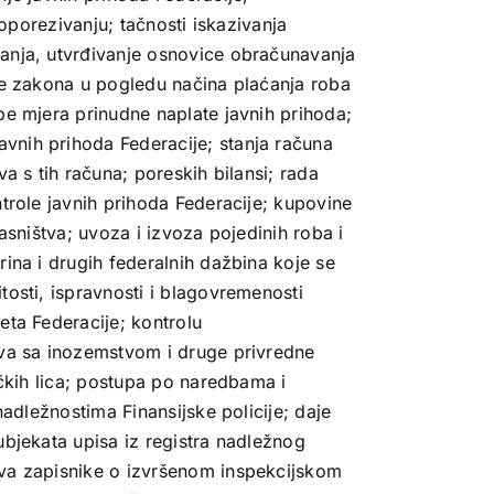
 oporezivanju; tačnosti iskazivanja
anja, utvrđivanje osnovice obračunavanja
ne zakona u pogledu načina plaćanja roba
be mjera prinudne naplate javnih prihoda;
nih prihoda Federacije; stanja računa
a s tih računa; poreskih bilansi; rada
trole javnih prihoda Federacije; kupovine
asništva; uvoza i izvoza pojedinih roba i
ina i drugih federalnih dažbina koje se
tosti, ispravnosti i blagovremenosti
eta Federacije; kontrolu
ova sa inozemstvom i druge privredne
ičkih lica; postupa po naredbama i
nadležnostima Finansijske policije; daje
ubjekata upisa iz registra nadležnog
va zapisnike o izvršenom inspekcijskom