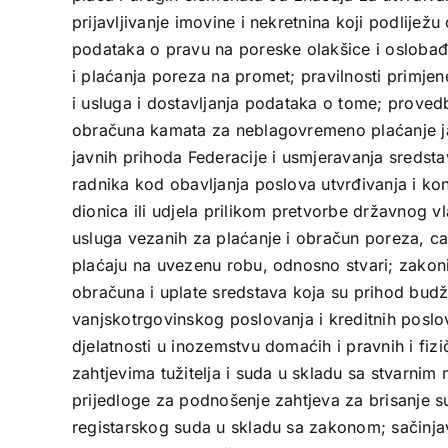
prijavljivanje imovine i nekretnina koji podliježu
podataka o pravu na poreske olakšice i oslobađ
i plaćanja poreza na promet; pravilnosti primje
i usluga i dostavljanja podataka o tome; proved
obračuna kamata za neblagovremeno plaćanje jav
javnih prihoda Federacije i usmjeravanja sredstav
radnika kod obavljanja poslova utvrđivanja i kon
dionica ili udjela prilikom pretvorbe državnog vl
usluga vezanih za plaćanje i obračun poreza, car
plaćaju na uvezenu robu, odnosno stvari; zakoni
obračuna i uplate sredstava koja su prihod budž
vanjskotrgovinskog poslovanja i kreditnih posl
djelatnosti u inozemstvu domaćih i pravnih i fiz
zahtjevima tužitelja i suda u skladu sa stvarnim 
prijedloge za podnošenje zahtjeva za brisanje s
registarskog suda u skladu sa zakonom; sačinja