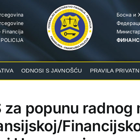
rcegovina
Босна и 
ercegovine
Федераци
 Financija
Министар
 POLICIJA
ФИНАНС
ATIVA
ODNOSI S JAVNOŠĆU
PRAVILA PRIVATN
za popunu radnog 
nsijskoj/Financijskoj