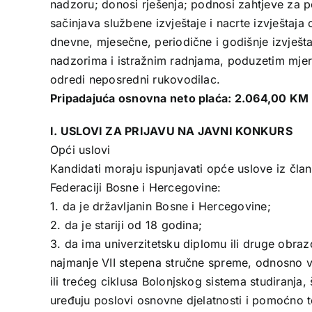
nadzoru; donosi rješenja; podnosi zahtjeve za 
sačinjava službene izvještaje i nacrte izvještaja
dnevne, mjesečne, periodične i godišnje izvješta
nadzorima i istražnim radnjama, poduzetim mjer
odredi neposredni rukovodilac.
Pripadajuća osnovna neto plaća: 2.064,00 KM
I. USLOVI ZA PRIJAVU NA JAVNI KONKURS
Opći uslovi
Kandidati moraju ispunjavati opće uslove iz čla
Federaciji Bosne i Hercegovine:
1. da je državljanin Bosne i Hercegovine;
2. da je stariji od 18 godina;
3. da ima univerzitetsku diplomu ili druge obraz
najmanje VII stepena stručne spreme, odnosno 
ili trećeg ciklusa Bolonjskog sistema studiranja
uređuju poslovi osnovne djelatnosti i pomoćno te