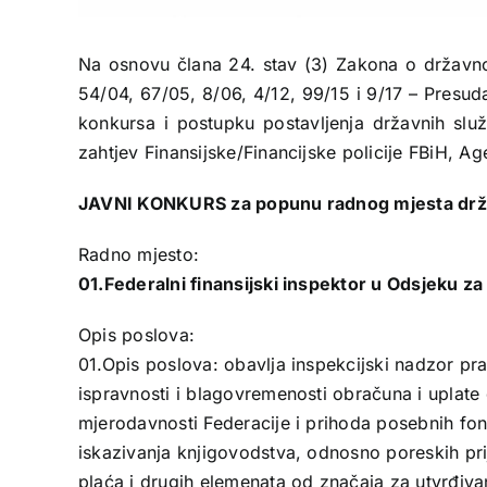
Na osnovu člana 24. stav (3) Zakona o državnoj
54/04, 67/05, 8/06, 4/12, 99/15 i 9/17 – Presud
konkursa i postupku postavljenja državnih slu
zahtjev Finansijske/Financijske policije FBiH, A
JAVNI KONKURS
za popunu radnog mjesta dr
Radno mjesto:
01.Federalni finansijski inspektor u Odsjeku za
Opis poslova:
01.Opis poslova: obavlja inspekcijski nadzor pravni
ispravnosti i blagovremenosti obračuna i uplate 
mjerodavnosti Federacije i prihoda posebnih fon
iskazivanja knjigovodstva, odnosno poreskih pri
plaća i drugih elemenata od značaja za utvrđivan