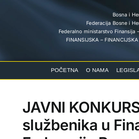
Skip
to
Bosna i He
content
Federacija Bosne i H
Federalno ministarstvo Finansija –
FINANSIJSKA – FINANCIJSKA
POČETNA
O NAMA
LEGISL
JAVNI KONKURS 
službenika u Fina