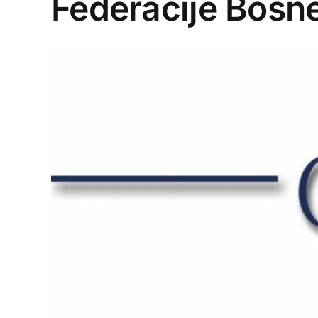
Federacije Bosn
View
Larger
Image