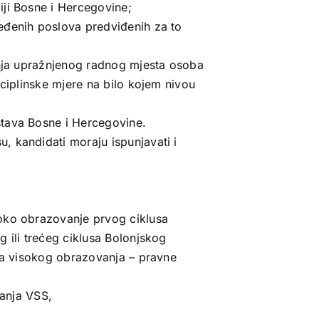
iji Bosne i Hercegovine;
eđenih poslova predviđenih za to
anja upražnjenog radnog mjesta osoba
sciplinske mjere na bilo kojem nivou
stava Bosne i Hercegovine.
, kandidati moraju ispunjavati i
oko obrazovanje prvog ciklusa
 ili trećeg ciklusa Bolonjskog
oma visokog obrazovanja – pravne
canja VSS,