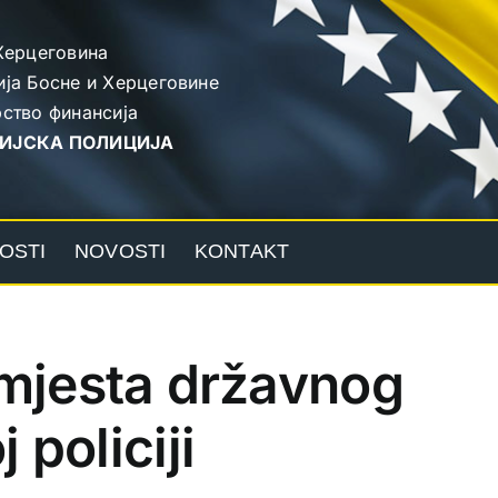
Херцеговина
ја Босне и Херцеговине
ство финансија
ИЈСКА ПОЛИЦИЈА
OSTI
NOVOSTI
KONTAKT
mjesta državnog
 policiji