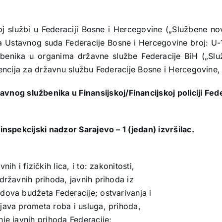
 službi u Federaciji Bosne i Hercegovine („Službene nov
a Ustavnog suda Federacije Bosne i Hercegovine broj: U-13/
žbenika u organima državne službe Federacije BiH („Slu
gencija za državnu službu Federacije Bosne i Hercegovine, 
žavnog službenika
u Finansijskoj/Financijskoj policiji F
 inspekcijski nadzor Sarajevo – 1
(jedan) izvršilac.
h i fizičkih lica, i to: zakonitosti,
državnih prihoda, javnih prihoda iz
dova budžeta Federacije; ostvarivanja i
java prometa roba i usluga, prihoda,
je javnih prihoda Federacije;